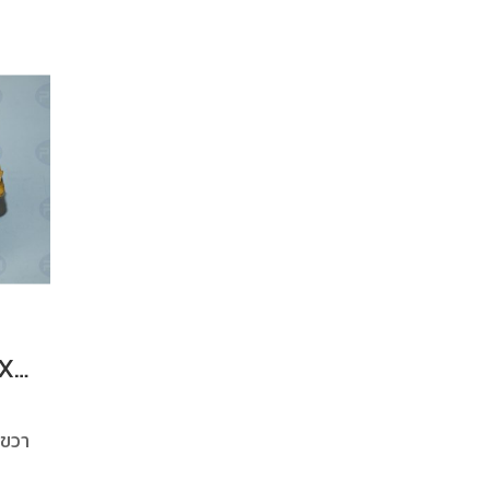
กระบอกเร่งแทรค KX91-3 ขวา
 ขวา