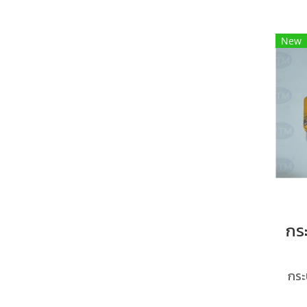
New
กระ