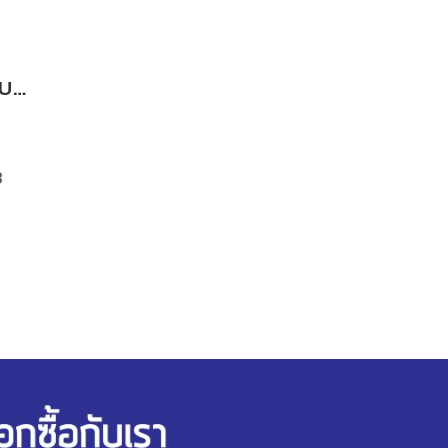
กรองไฮดรอลิค (กลับ) PC200-5,6;SK200-3
3