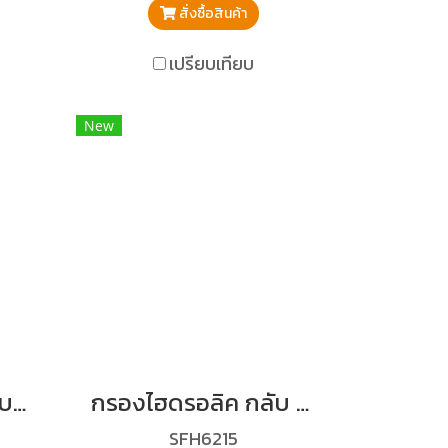
สั่งซื้อสินค้า
เปรียบเทียบ
New
กรองไฮดรอลิค (กลับ) SK60-5,SK100,SK120-5,5s
กรองไฮดรอลิค กลับ KX91-3
SFH6215