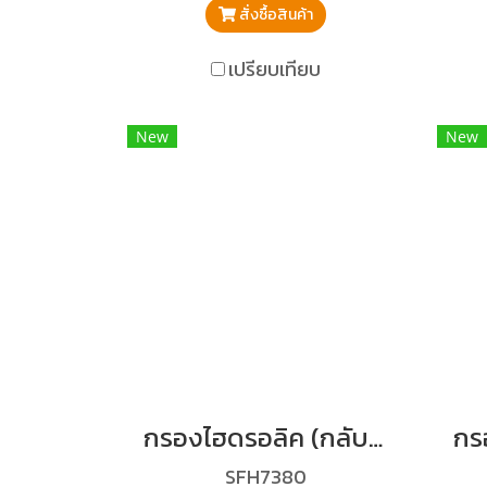
สั่งซื้อสินค้า
เปรียบเทียบ
New
New
กรองไฮดรอลิค (กลับ) PC120-5,6(ต่ำ)
SFH7380