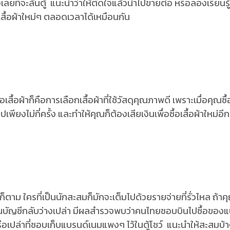
เลยที่จะล้นตู้ แนะนำว่าให้ตัดใจแล้วนำไปขายต่อ หรือลองเรียนรู้ว
มีเสื้อผ้าใหม่ๆ ตลอดเวลาได้เหมือนกัน
้อผ้าก็คือการเลือกเสื้อผ้าที่ใช้วัสดุคุณภาพดี เพราะเมื่อคุณซื้อเส
ปเพียงไม่กี่ครั้ง และทำให้คุณก็ต้องเสียเงินเพื่อซื้อเสื้อผ้าใหม่อ
ตาม ใครที่เป็นนักสะสมก็มักจะเต็มไปด้วยรายจ่ายที่รั่วไหล ถ้า
ในบัญชีกลับว่างเปล่า มีผลสำรวจพบว่าคนไทยชอบบินไปซื้อของแ
อเปล่าที่ชอบเก็บแบรนด์เนมแพงๆ ไว้ในตู้โชว์ แนะนำให้สะสมบ้าง