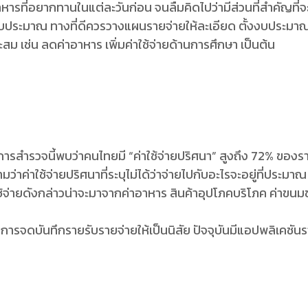
ค่าอาหารที่อยากทานในแต่ละวันก่อน จนลืมคิดไปว่ามีส่วนที่สำคัญที่
ว่างบประมาณ ทางที่ดีควรวางแผนรายจ่ายให้ละเอียด ตั้งงบประมาณใ
เช่น ลดค่าอาหาร เพิ่มค่าใช้จ่ายด้านการศึกษา เป็นต้น
รวจนี้พบว่าคนไทยมี “ค่าใช้จ่ายปริศนา” สูงถึง 72% ของรายจ่
ามว่าค่าใช้จ่ายปริศนาที่ระบุไม่ได้ว่าจ่ายไปกับอะไรจะอยู่ที่ประ
ช้จ่ายดังกล่าวน่าจะมาจากค่าอาหาร สินค้าอุปโภคบริโภค ค่าขนมขบ
ด้ด้วยการจดบันทึกรายรับรายจ่ายให้เป็นนิสัย ปัจจุบันมีแอปพลิเค