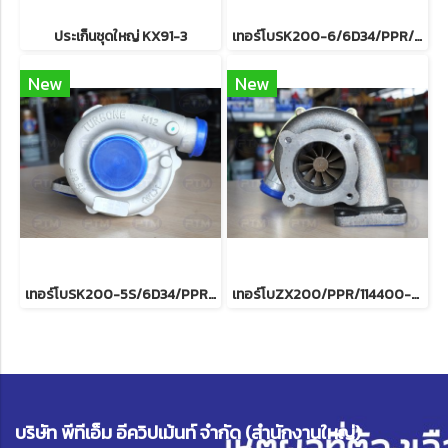
ประเก็นชุดใหญ่ KX91-3
เทอร์โบSK200-6/6D34/PPR/ME44
New
New
เทอร์โบSK200-5S/6D34/PPR/ME4
เทอร์โบZX200/PPR/114400-3770
บริษัท พีทีเอ็ม อีควิปเม้นท์ จำกัด (สำนักงานใหญ่)