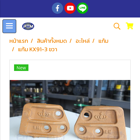
หน้าแรก
สินค้าทั้งหมด
อะไหล่
แก้ม
แก้ม KX91-3 ขวา
New