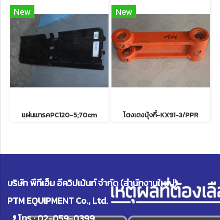
New
New
แผ่นแทรคPC120-5;70cm
โตงเตงบุ้งกี๋-KX91-3/PPR
บริษัท พีทีเอ็ม อีควิปเม้นท์ จำกัด (สำนักงานใหญ่)
PTM EQUIPMENT Co., Ltd.
โทร :
02-059-0399