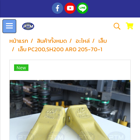
หน้าแรก
สินค้าทั้งหมด
อะไหล่
เล็บ
เล็บ PC200,SH200 ARO 205-70-1
New