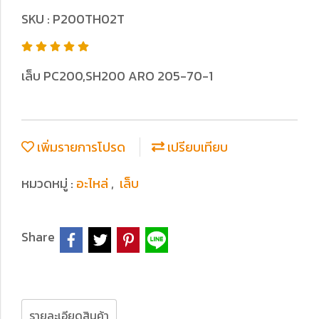
SKU : P200TH02T
เล็บ PC200,SH200 ARO 205-70-1
เพิ่มรายการโปรด
เปรียบเทียบ
หมวดหมู่ :
อะไหล่
,
เล็บ
Share
รายละเอียดสินค้า