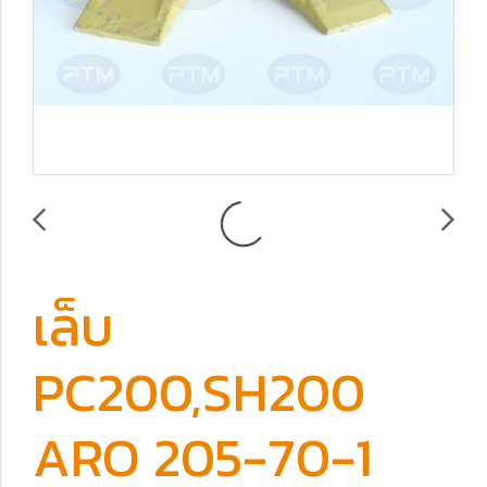
เล็บ
PC200,SH200
ARO 205-70-1