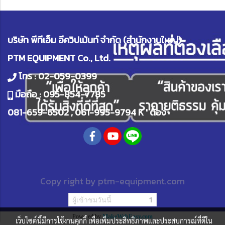
บริษัท พีทีเอ็ม อีควิปเม้นท์ จำกัด (สำนักงานใหญ่)
PTM EQUIPMENT Co., Ltd.
โทร :
02-059-0399
มือถือ :
095-854-7785
081-659-6502
,
061-995-9794
K ' ต้อง
Copy right by
ptm-equipment.com
ผู้เข้าชมวันนี้
1
Powered by
MakeWebEasy.com
เว็บไซต์นี้มีการใช้งานคุกกี้ เพื่อเพิ่มประสิทธิภาพและประสบการณ์ที่ดีใน