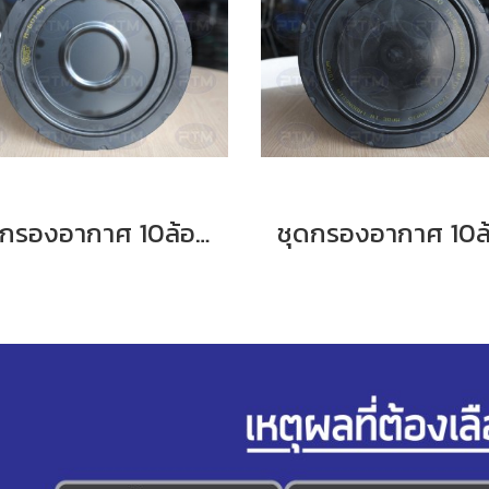
ชุดกรองอากาศ 10ล้อISUZU Deca FxZ77 360 HP ซากุระ