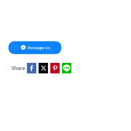
Message Us
Share