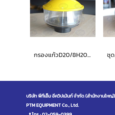
กรองแก้วD20/8H2021/TH
บริษัท พีทีเอ็ม อีควิปเม้นท์ จำกัด (สำนักงานใหญ่)
PTM EQUIPMENT Co., Ltd.
โทร :
02-059-0399