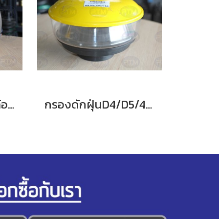
ชุดกรองอากาศ 10ล้อ HINO VICTOR
กรองดักฝุ่นD4/D5/4M0310