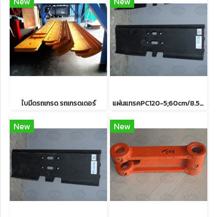
New
New
ใบมีดรถเกรด รถเกรดเดอร์
แผ่นแทรคPC120-5;60cm/8.5mm
New
New