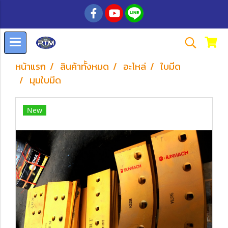
หน้าแรก
สินค้าทั้งหมด
อะไหล่
ใบมีด
มุมใบมีด
New