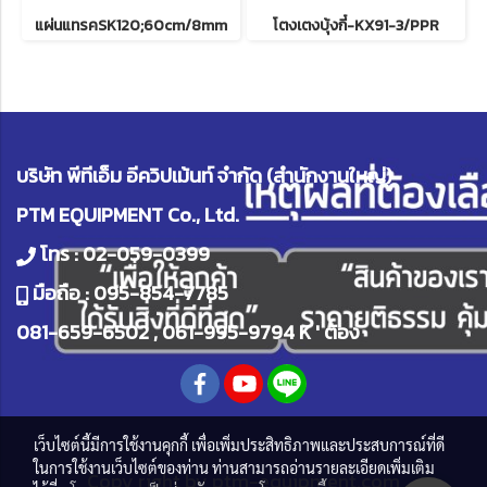
แผ่นแทรคSK120;60cm/8mm
โตงเตงบุ้งกี๋-KX91-3/PPR
บริษัท พีทีเอ็ม อีควิปเม้นท์ จำกัด (สำนักงานใหญ่)
PTM EQUIPMENT Co., Ltd.
โทร :
02-059-0399
มือถือ :
095-854-7785
081-659-6502
,
061-995-9794
K ' ต้อง
เว็บไซต์นี้มีการใช้งานคุกกี้ เพื่อเพิ่มประสิทธิภาพและประสบการณ์ที่ดี
ในการใช้งานเว็บไซต์ของท่าน ท่านสามารถอ่านรายละเอียดเพิ่มเติม
Copy right by
ptm-equipment.com