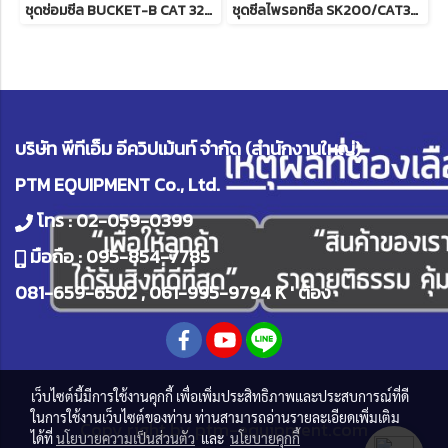
ชุดซ่อมซีล BUCKET-B CAT 320D
ชุดซีลไพรอทซีล SK200/CAT320/KX91-3
บริษัท พีทีเอ็ม อีควิปเม้นท์ จำกัด (สำนักงานใหญ่)
PTM EQUIPMENT Co., Ltd.
โทร :
02-059-0399
มือถือ :
095-854-7785
081-659-6502
,
061-995-9794
K ' ต้อง
เว็บไซต์นี้มีการใช้งานคุกกี้ เพื่อเพิ่มประสิทธิภาพและประสบการณ์ที่ดี
ในการใช้งานเว็บไซต์ของท่าน ท่านสามารถอ่านรายละเอียดเพิ่มเติม
Copy right by
ptm-equipment.com
ได้ที่
นโยบายความเป็นส่วนตัว
และ
นโยบายคุกกี้