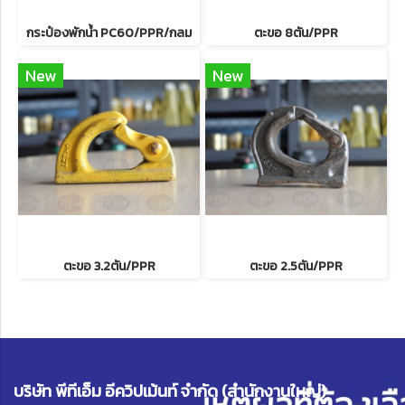
กระป๋องพักน้ำ PC60/PPR/กลม
ตะขอ 8ตัน/PPR
New
New
ตะขอ 3.2ตัน/PPR
ตะขอ 2.5ตัน/PPR
บริษัท พีทีเอ็ม อีควิปเม้นท์ จำกัด (สำนักงานใหญ่)