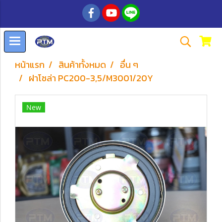
หน้าแรก
สินค้าทั้งหมด
อื่น ๆ
ฝาโซล่า PC200-3,5/M3001/20Y
New