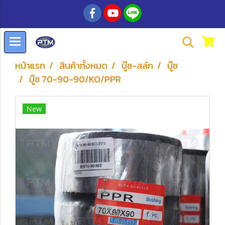
หน้าแรก
สินค้าทั้งหมด
บู๊ซ-สลัก
บู๊ซ
บู๊ช 70-90-90/KO/PPR
New