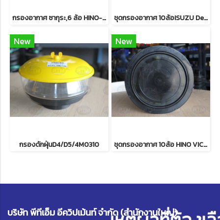
กรองอากาศ ซากุระ,6 ล้อ HINO-300X
ชุดกรองอากาศ 10ล้อISUZU Deca FxZ77 360 HP ซากุระ
New
New
กรองดักฝุ่นD4/D5/4M0310
ชุดกรองอากาศ 10ล้อ HINO VICTOR
บริษัท พีทีเอ็ม อีควิปเม้นท์ จำกัด (สำนักงานใหญ่)