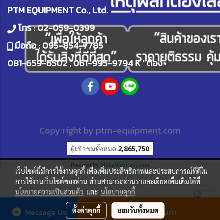
PTM EQUIPMENT Co., Ltd.
โทร :
02-059-0399
มือถือ :
095-854-7785
081-659-6502
,
061-995-9794
K ' ต้อง
Copy right by
ptm-equipment.com
ผู้เข้าชมวันนี้
663
Powered by
MakeWebEasy.com
เว็บไซต์นี้มีการใช้งานคุกกี้ เพื่อเพิ่มประสิทธิภาพและประสบการณ์ที่ดีใน
การใช้งานเว็บไซต์ของท่าน ท่านสามารถอ่านรายละเอียดเพิ่มเติมได้ที่
นโยบายความเป็นส่วนตัว
และ
นโยบายคุกกี้
ตั้งค่าคุกกี้
ยอมรับทั้งหมด
Message Us
สั่งซื้อสินค้า