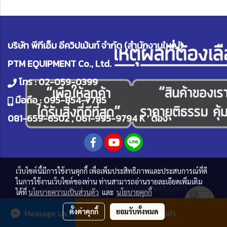
บริษัท พีทีเอ็ม อีควิปเม้นท์ จำกัด (สำนักงานใหญ่)
PTM EQUIPMENT Co., Ltd.
โทร :
02-059-0399
มือถือ :
095-854-7785
081-659-6502
,
061-995-9794
K ' ต้อง
เว็บไซต์นี้มีการใช้งานคุกกี้ เพื่อเพิ่มประสิทธิภาพและประสบการณ์ที่ดี
ในการใช้งานเว็บไซต์ของท่าน ท่านสามารถอ่านรายละเอียดเพิ่มเติม
Copy right by
ptm-equipment.com
ได้ที่
นโยบายความเป็นส่วนตัว
และ
นโยบายคุกกี้
ผู้เข้าชมวันนี้
1
ตั้งค่าคุกกี้
ยอมรับทั้งหมด
Message Us
สั่งซื้อสินค้า
Powered by
MakeWebEasy.com