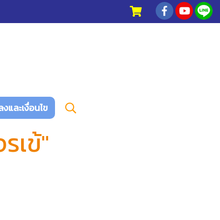
ลงและเงื่อนไข
รเข้"