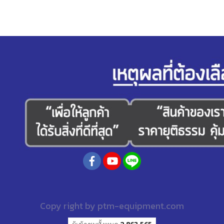
Copy right by
ptm-equipment.com