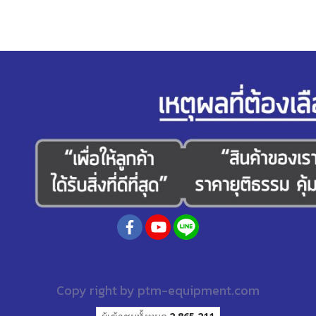
Copy right by
ptm-equipment.com