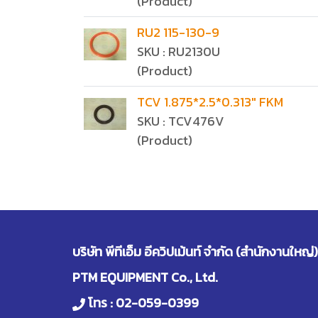
(Product)
RU2 115-130-9
SKU : RU2130U
(Product)
TCV 1.875*2.5*0.313" FKM
SKU : TCV476V
(Product)
บริษัท พีทีเอ็ม อีควิปเม้นท์ จำกัด (สำนักงานใหญ่)
PTM EQUIPMENT Co., Ltd.
โทร :
02-059-0399