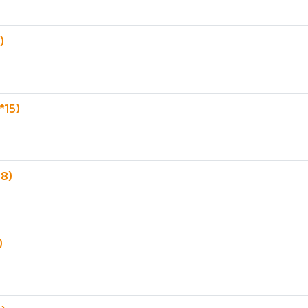
)
*15)
18)
)