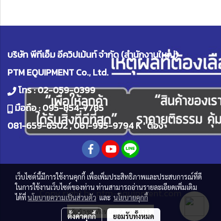
บริษัท พีทีเอ็ม อีควิปเม้นท์ จำกัด (สำนักงานใหญ่)
PTM EQUIPMENT Co., Ltd.
โทร :
02-059-0399
มือถือ :
095-854-7785
081-659-6502
,
061-995-9794
K ' ต้อง
เว็บไซต์นี้มีการใช้งานคุกกี้ เพื่อเพิ่มประสิทธิภาพและประสบการณ์ที่ดี
ในการใช้งานเว็บไซต์ของท่าน ท่านสามารถอ่านรายละเอียดเพิ่มเติม
Copy right by
ptm-equipment.com
ได้ที่
นโยบายความเป็นส่วนตัว
และ
นโยบายคุกกี้
ผู้เข้าชมทั้งหมด
2,863,413
ตั้งค่าคุกกี้
ยอมรับทั้งหมด