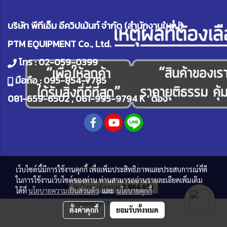
บริษัท พีทีเอ็ม อีควิปเม้นท์ จำกัด (สำนักงานใหญ่)
PTM EQUIPMENT Co., Ltd.
โทร :
02-059-0399
มือถือ :
095-854-7785
081-659-6502
,
061-995-9794
K ' ต้อง
Copy right by
ptm-equipment.com
เว็บไซต์นี้มีการใช้งานคุกกี้ เพื่อเพิ่มประสิทธิภาพและประสบการณ์ที่ดี
ในการใช้งานเว็บไซต์ของท่าน ท่านสามารถอ่านรายละเอียดเพิ่มเติม
ผู้เข้าชมทั้งหมด
2,864,631
ได้ที่
นโยบายความเป็นส่วนตัว
และ
นโยบายคุกกี้
Powered by
MakeWebEasy.com
ตั้งค่าคุกกี้
ยอมรับทั้งหมด