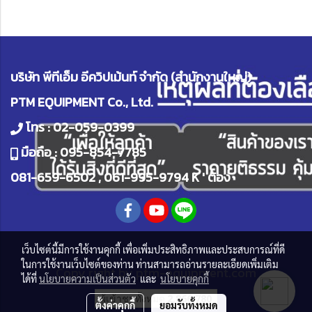
บริษัท พีทีเอ็ม อีควิปเม้นท์ จำกัด (สำนักงานใหญ่)
PTM EQUIPMENT Co., Ltd.
โทร :
02-059-0399
มือถือ :
095-854-7785
081-659-6502
,
061-995-9794
K ' ต้อง
เว็บไซต์นี้มีการใช้งานคุกกี้ เพื่อเพิ่มประสิทธิภาพและประสบการณ์ที่ดี
ในการใช้งานเว็บไซต์ของท่าน ท่านสามารถอ่านรายละเอียดเพิ่มเติม
Copy right by
ptm-equipment.com
ได้ที่
นโยบายความเป็นส่วนตัว
และ
นโยบายคุกกี้
ผู้เข้าชมทั้งหมด
2,866,780
ตั้งค่าคุกกี้
ยอมรับทั้งหมด