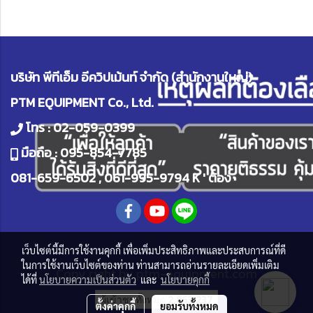
บริษัท พีทีเอ็ม อีควิปเม้นท์ จำกัด (สำนักงานใหญ่)
PTM EQUIPMENT Co., Ltd.
โทร :
02-059-0399
มือถือ :
095-854-7785
081-659-6502
,
061-995-9794
K ' ต้อง
เว็บไซต์นี้มีการใช้งานคุกกี้ เพื่อเพิ่มประสิทธิภาพและประสบการณ์ที่ดี
ในการใช้งานเว็บไซต์ของท่าน ท่านสามารถอ่านรายละเอียดเพิ่มเติม
Copy right by
ptm-equipment.com
ได้ที่
นโยบายความเป็นส่วนตัว
และ
นโยบายคุกกี้
ผู้เข้าชมทั้งหมด
2,863,237
ตั้งค่าคุกกี้
ยอมรับทั้งหมด