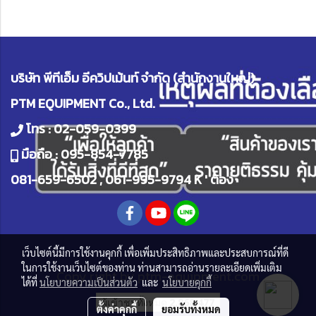
บริษัท พีทีเอ็ม อีควิปเม้นท์ จำกัด (สำนักงานใหญ่)
PTM EQUIPMENT Co., Ltd.
โทร :
02-059-0399
มือถือ :
095-854-7785
081-659-6502
,
061-995-9794
K ' ต้อง
เว็บไซต์นี้มีการใช้งานคุกกี้ เพื่อเพิ่มประสิทธิภาพและประสบการณ์ที่ดี
ในการใช้งานเว็บไซต์ของท่าน ท่านสามารถอ่านรายละเอียดเพิ่มเติม
Copy right by
ptm-equipment.com
ได้ที่
นโยบายความเป็นส่วนตัว
และ
นโยบายคุกกี้
ผู้เข้าชมทั้งหมด
2,868,477
ตั้งค่าคุกกี้
ยอมรับทั้งหมด