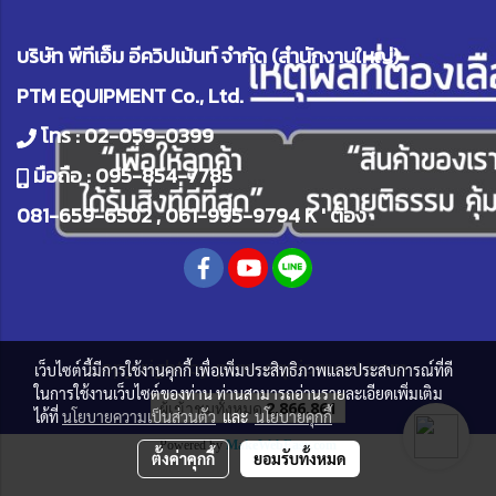
บริษัท พีทีเอ็ม อีควิปเม้นท์ จำกัด (สำนักงานใหญ่)
PTM EQUIPMENT Co., Ltd.
โทร :
02-059-0399
มือถือ :
095-854-7785
081-659-6502
,
061-995-9794
K ' ต้อง
Copy right by
ptm-equipment.com
เว็บไซต์นี้มีการใช้งานคุกกี้ เพื่อเพิ่มประสิทธิภาพและประสบการณ์ที่ดี
ในการใช้งานเว็บไซต์ของท่าน ท่านสามารถอ่านรายละเอียดเพิ่มเติม
ผู้เข้าชมทั้งหมด
2,866,861
ได้ที่
นโยบายความเป็นส่วนตัว
และ
นโยบายคุกกี้
Powered by
MakeWebEasy.com
ตั้งค่าคุกกี้
ยอมรับทั้งหมด