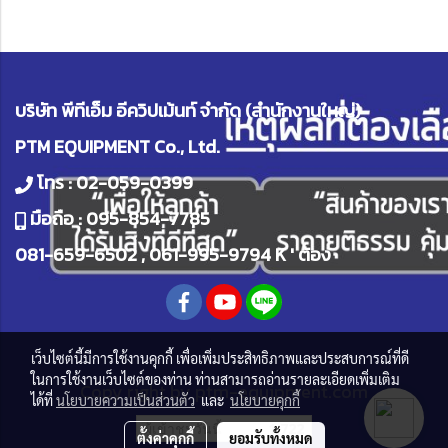
บริษัท พีทีเอ็ม อีควิปเม้นท์ จำกัด (สำนักงานใหญ่)
PTM EQUIPMENT Co., Ltd.
โทร :
02-059-0399
มือถือ :
095-854-7785
081-659-6502
,
061-995-9794
K ' ต้อง
เว็บไซต์นี้มีการใช้งานคุกกี้ เพื่อเพิ่มประสิทธิภาพและประสบการณ์ที่ดี
ในการใช้งานเว็บไซต์ของท่าน ท่านสามารถอ่านรายละเอียดเพิ่มเติม
Copy right by
ptm-equipment.com
ได้ที่
นโยบายความเป็นส่วนตัว
และ
นโยบายคุกกี้
ผู้เข้าชมวันนี้
1,722
ตั้งค่าคุกกี้
ยอมรับทั้งหมด