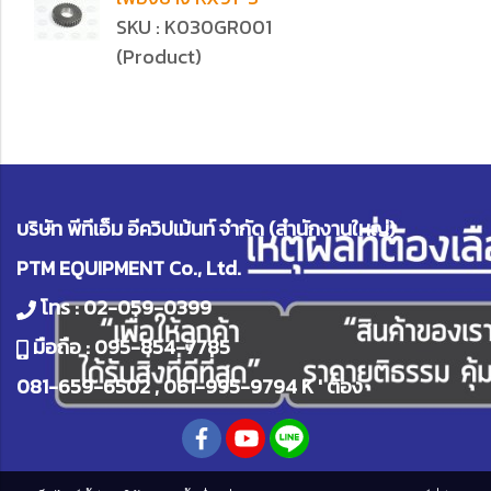
SKU : K030GR001
(Product)
บริษัท พีทีเอ็ม อีควิปเม้นท์ จำกัด (สำนักงานใหญ่)
PTM EQUIPMENT Co., Ltd.
โทร :
02-059-0399
มือถือ :
095-854-7785
081-659-6502
,
061-995-9794
K ' ต้อง