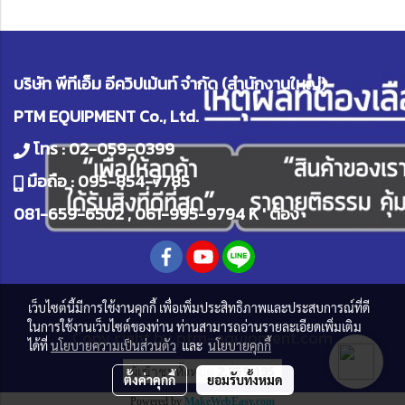
บริษัท พีทีเอ็ม อีควิปเม้นท์ จำกัด (สำนักงานใหญ่)
PTM EQUIPMENT Co., Ltd.
โทร :
02-059-0399
มือถือ :
095-854-7785
081-659-6502
,
061-995-9794
K ' ต้อง
เว็บไซต์นี้มีการใช้งานคุกกี้ เพื่อเพิ่มประสิทธิภาพและประสบการณ์ที่ดี
ในการใช้งานเว็บไซต์ของท่าน ท่านสามารถอ่านรายละเอียดเพิ่มเติม
Copy right by
ptm-equipment.com
ได้ที่
นโยบายความเป็นส่วนตัว
และ
นโยบายคุกกี้
ผู้เข้าชมทั้งหมด
2,859,195
ตั้งค่าคุกกี้
ยอมรับทั้งหมด
Powered by
MakeWebEasy.com