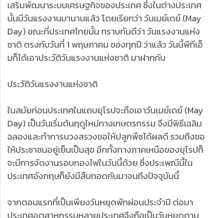
เสริมพัฒนาระบบเศรษฐกิจของประเทศ ซึ่งในต่างประเทศ
นั้นมีวันแรงงานมานานแล้ว โดยเรียกว่า วันเมย์เดย์ (May
Day) ขณะที่ประเทศไทยนั้น ทราบกันดีว่า วันแรงงานแห่ง
ชาติ ตรงกับวันที่ 1 พฤษภาคม ของทุกปี ว่าแล้ว วันนี้พีทีเอ็
มก็ได้เอาประวัติวันแรงงานแห่งชาติ มาฝากกัน
ประวัติวันแรงงานแห่งชาติ
ในสมัยก่อนประเทศในแถบยุโรปจะถือเอาวันเมย์เดย์ (May
Day) เป็นวันเริ่มต้นฤดูใหม่ทางเกษตรกรรม จึงมีพิธีเฉลิม
ฉลองและทำการบวงสรวงขอให้ปลูกพืชได้ผลดี รวมถึงขอ
ให้ประชาชนอยู่เย็นเป็นสุข อีกทั้งทางภาคเหนือของยุโรปก็
จะมีการจัดงานรอบกองไฟในวันนี้ด้วย ซึ่งประเพณีนี้ใน
ประเทศอังกฤษก็ยังมีสืบทอดกันมาจนถึงปัจจุบันนี้
จากตอนแรกที่เป็นเพียงวันหยุดพักผ่อนประจำปี ต่อมา
ประเทศอุตสาหกรรมหลายประเทศจึงถือเป็นวันหยุดตาม