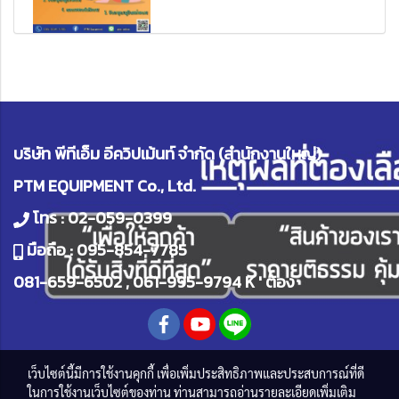
บริษัท พีทีเอ็ม อีควิปเม้นท์ จำกัด (สำนักงานใหญ่)
PTM EQUIPMENT Co., Ltd.
โทร :
02-059-0399
มือถือ :
095-854-7785
081-659-6502
,
061-995-9794
K ' ต้อง
เว็บไซต์นี้มีการใช้งานคุกกี้ เพื่อเพิ่มประสิทธิภาพและประสบการณ์ที่ดี
ในการใช้งานเว็บไซต์ของท่าน ท่านสามารถอ่านรายละเอียดเพิ่มเติม