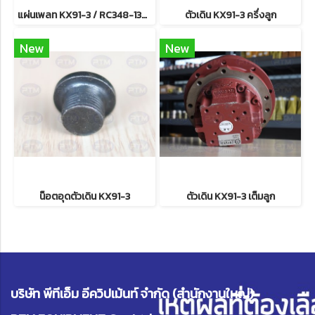
แผ่นเพลท KX91-3 / RC348-13550
ตัวเดิน KX91-3 ครึ่งลูก
New
New
น็อตอุดตัวเดิน KX91-3
ตัวเดิน KX91-3 เต็มลูก
บริษัท พีทีเอ็ม อีควิปเม้นท์ จำกัด (สำนักงานใหญ่)