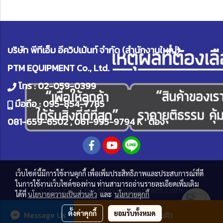
บริษัท พีทีเอ็ม อีควิปเม้นท์ จำกัด (สำนักงานใหญ่)
PTM EQUIPMENT Co., Ltd.
โทร :
02-059-0399
มือถือ :
095-854-7785
081-659-6502
,
061-995-9794
K ' ต้อง
เว็บไซต์นี้มีการใช้งานคุกกี้ เพื่อเพิ่มประสิทธิภาพและประสบการณ์ที่ดี
ในการใช้งานเว็บไซต์ของท่าน ท่านสามารถอ่านรายละเอียดเพิ่มเติม
Copy right by
ptm-equipment.com
ได้ที่
นโยบายความเป็นส่วนตัว
และ
นโยบายคุกกี้
ผู้เข้าชมวันนี้
185
ตั้งค่าคุกกี้
ยอมรับทั้งหมด
Message Us
สั่งซื้อสินค้า