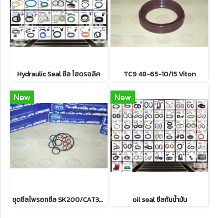
Hydraulic Seal ซีล ไฮดรอลิค
TC9 48-65-10/15 Viton
New
New
ชุดซีลไพรอทซีล SK200/CAT320/KX91-3
oil seal ซีลกันน้ำมัน