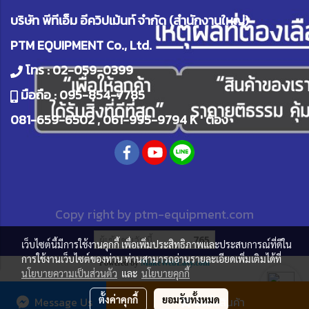
บริษัท พีทีเอ็ม อีควิปเม้นท์ จำกัด (สำนักงานใหญ่)
PTM EQUIPMENT Co., Ltd.
โทร :
02-059-0399
มือถือ :
095-854-7785
081-659-6502
,
061-995-9794
K ' ต้อง
Copy right by
ptm-equipment.com
ผู้เข้าชมวันนี้
765
เว็บไซต์นี้มีการใช้งานคุกกี้ เพื่อเพิ่มประสิทธิภาพและประสบการณ์ที่ดีใน
การใช้งานเว็บไซต์ของท่าน ท่านสามารถอ่านรายละเอียดเพิ่มเติมได้ที่
Powered by
MakeWebEasy.com
นโยบายความเป็นส่วนตัว
และ
นโยบายคุกกี้
ตั้งค่าคุกกี้
ยอมรับทั้งหมด
Message Us
สั่งซื้อสินค้า